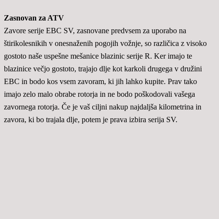
Zasnovan za ATV
Zavore serije EBC SV, zasnovane predvsem za uporabo na
štirikolesnikih v onesnaženih pogojih vožnje, so različica z visoko
gostoto naše uspešne mešanice blazinic serije R. Ker imajo te
blazinice večjo gostoto, trajajo dlje kot karkoli drugega v družini
EBC in bodo kos vsem zavoram, ki jih lahko kupite. Prav tako
imajo zelo malo obrabe rotorja in ne bodo poškodovali vašega
zavornega rotorja. Če je vaš ciljni nakup najdaljša kilometrina in
zavora, ki bo trajala dlje, potem je prava izbira serija SV.