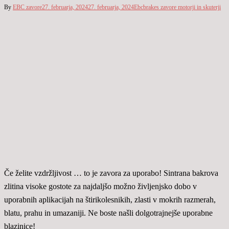
By
EBC zavore
27. februarja, 2024
27. februarja, 2024
Ebcbrakes zavore motorji in skuterji
Če želite vzdržljivost … to je zavora za uporabo! Sintrana bakrova
zlitina visoke gostote za najdaljšo možno življenjsko dobo v
uporabnih aplikacijah na štirikolesnikih, zlasti v mokrih razmerah,
blatu, prahu in umazaniji. Ne boste našli dolgotrajnejše uporabne
blazinice!