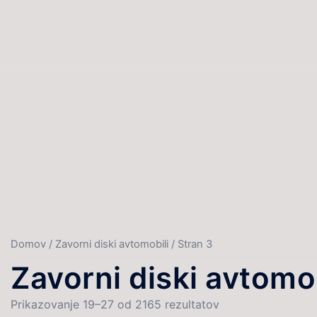
Skip
to
content
Domov
/
Zavorni diski avtomobili
/ Stran 3
Zavorni diski avtomob
Prikazovanje 19–27 od 2165 rezultatov