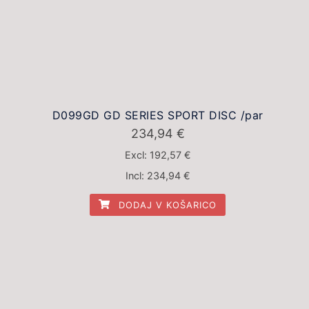
D099GD GD SERIES SPORT DISC /par
234,94
€
Excl:
192,57
€
Incl:
234,94
€
DODAJ V KOŠARICO