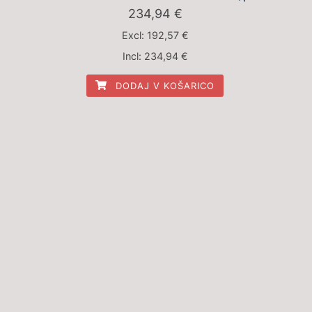
234,94
€
Excl:
192,57
€
Incl:
234,94
€
DODAJ V KOŠARICO