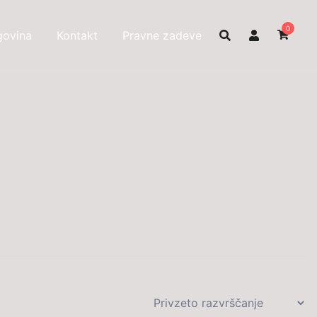
0
govina
Kontakt
Pravne zadeve