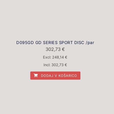
D095GD GD SERIES SPORT DISC /par
302,73
€
Excl:
248,14
€
Incl:
302,73
€
DODAJ V KOŠARICO