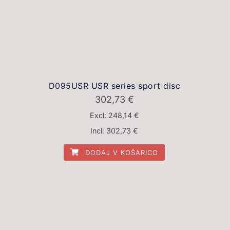
D095USR USR series sport disc
302,73
€
Excl:
248,14
€
Incl:
302,73
€
DODAJ V KOŠARICO