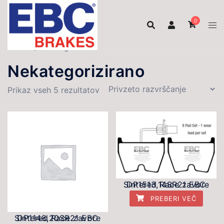
Skip
to
0
content
Domov
/ Nekategorizirano
Nekategorizirano
Prikaz vseh 5 rezultatov
DP1513,14SR21 EBC Sintered Race zavore
PREBERI VEČ
DP1148,20SR21 EBC Sintered Race zavore