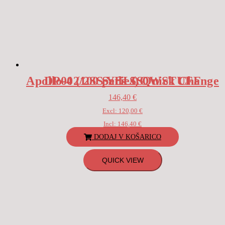
DP002/2SS YELLOWSTUFF Apollo-4 (100 Series) Quick Change pads SS
146,40
€
Excl:
120,00
€
Incl:
146,40
€
DODAJ V KOŠARICO
QUICK VIEW