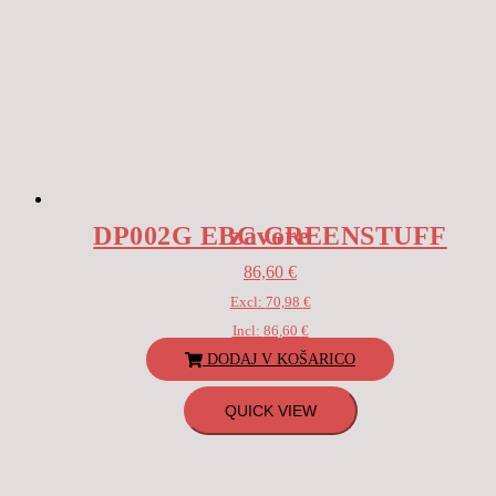
DP002G EBC GREENSTUFF zavore
86,60
€
Excl:
70,98
€
Incl:
86,60
€
DODAJ V KOŠARICO
QUICK VIEW