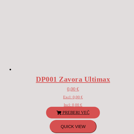
DP001 Zavora Ultimax
0,00
€
Excl:
0,00
€
Incl:
0,00
€
PREBERI VEČ
QUICK VIEW