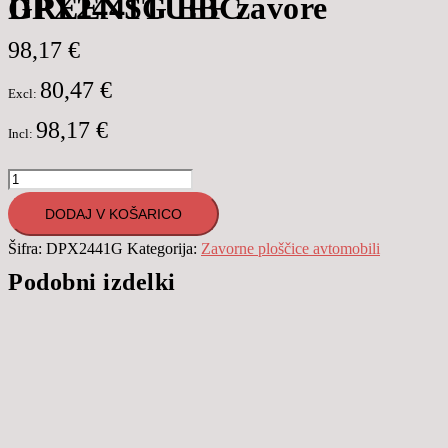
DPX2441G EBC GREENSTUFF zavore
98,17
€
80,47
€
Excl:
98,17
€
Incl:
DPX2441G
EBC
DODAJ V KOŠARICO
GREENSTUFF
Šifra:
DPX2441G
Kategorija:
Zavorne ploščice avtomobili
zavore
Podobni izdelki
količina