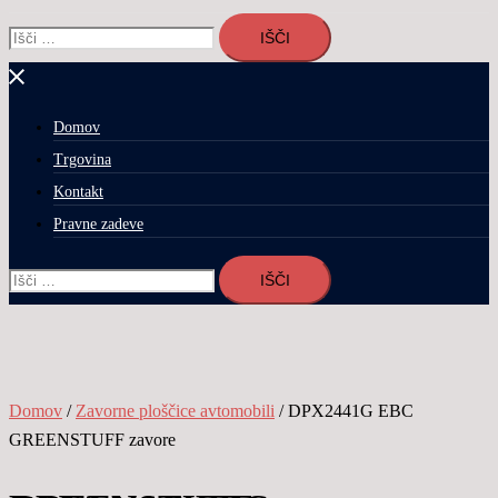
Išči:
Domov
Trgovina
Kontakt
Pravne zadeve
Išči:
Domov
/
Zavorne ploščice avtomobili
/ DPX2441G EBC
GREENSTUFF zavore