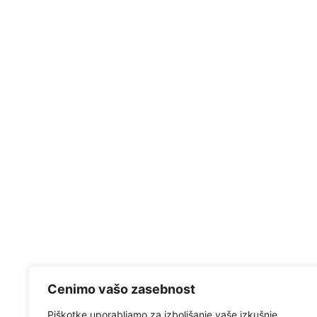
DP002C EBC REDSTUFF zavore
DP003C 
132,27
€
Excl:
108,42
€
Incl:
132,27
€
DODAJ V KOŠARICO
Cenimo vašo zasebnost
Piškotke uporabljamo za izboljšanje vaše izkušnje