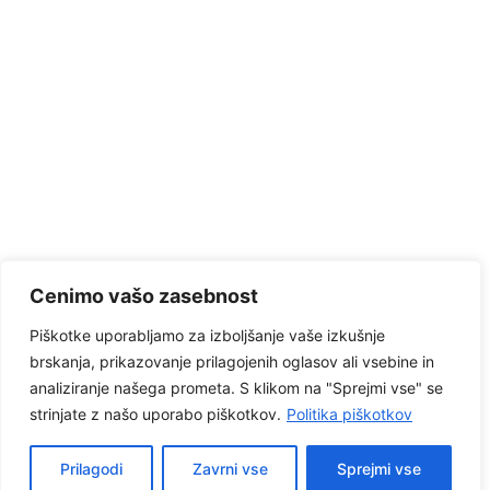
Cenimo vašo zasebnost
Piškotke uporabljamo za izboljšanje vaše izkušnje
brskanja, prikazovanje prilagojenih oglasov ali vsebine in
analiziranje našega prometa. S klikom na "Sprejmi vse" se
strinjate z našo uporabo piškotkov.
Politika piškotkov
© 2026 . Unitad d.o.o. | Spletna stran je še v izdelavi!!
Prilagodi
Zavrni vse
Sprejmi vse