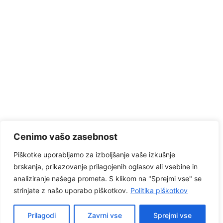
Cenimo vašo zasebnost
Piškotke uporabljamo za izboljšanje vaše izkušnje
brskanja, prikazovanje prilagojenih oglasov ali vsebine in
analiziranje našega prometa. S klikom na "Sprejmi vse" se
strinjate z našo uporabo piškotkov.
Politika piškotkov
© 2026 . Unitad d.o.o. | Spletna stran je še v izdelavi!!
Prilagodi
Zavrni vse
Sprejmi vse