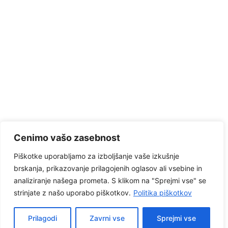
Cenimo vašo zasebnost
Piškotke uporabljamo za izboljšanje vaše izkušnje
brskanja, prikazovanje prilagojenih oglasov ali vsebine in
analiziranje našega prometa. S klikom na "Sprejmi vse" se
strinjate z našo uporabo piškotkov.
Politika piškotkov
© 2026 . Unitad d.o.o. | Spletna stran je še v izdelavi!!
Prilagodi
Zavrni vse
Sprejmi vse