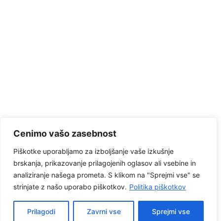
Cenimo vašo zasebnost
Piškotke uporabljamo za izboljšanje vaše izkušnje
brskanja, prikazovanje prilagojenih oglasov ali vsebine in
analiziranje našega prometa. S klikom na "Sprejmi vse" se
strinjate z našo uporabo piškotkov.
Politika piškotkov
© 2026 . Unitad d.o.o. | Spletna stran je še v izdelavi!!
Prilagodi
Zavrni vse
Sprejmi vse